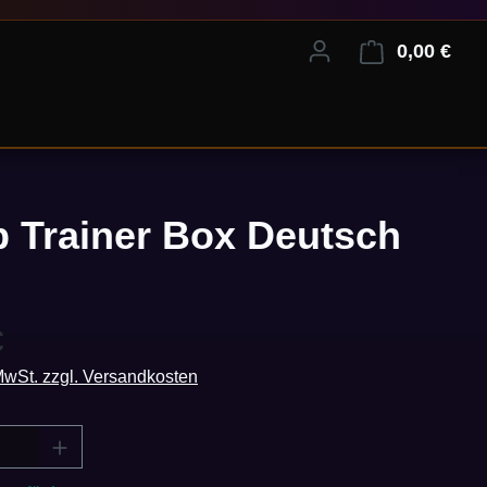
0,00 €
Ware
 Trainer Box Deutsch
eis:
€
 MwSt. zzgl. Versandkosten
Anzahl: Gib den gewünschten Wert ein oder