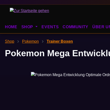
m Hauptinhalt springen
Zur Suche springen
Zur Hauptnavigation springen
HOME
SHOP
EVENTS
COMMUNITY
ÜBER U
Shop
Pokemon
Trainer Boxen
Pokemon Mega Entwicklu
Bildergalerie überspringen