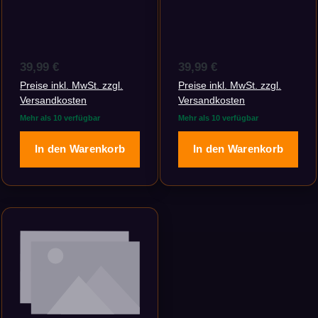
Regulärer Preis:
Regulärer Preis:
39,99 €
39,99 €
Preise inkl. MwSt. zzgl.
Preise inkl. MwSt. zzgl.
Versandkosten
Versandkosten
Mehr als 10 verfügbar
Mehr als 10 verfügbar
In den Warenkorb
In den Warenkorb