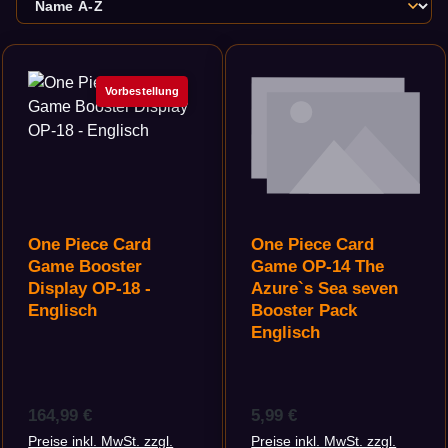
Vorbestellung
One Piece Card
One Piece Card
Game Booster
Game OP-14 The
Display OP-18 -
Azure`s Sea seven
Englisch
Booster Pack
Englisch
Regulärer Preis:
Regulärer Preis:
164,99 €
5,99 €
Preise inkl. MwSt. zzgl.
Preise inkl. MwSt. zzgl.