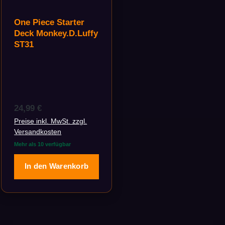
One Piece Starter
Deck Monkey.D.Luffy
ST31
Regulärer Preis:
24,99 €
Preise inkl. MwSt. zzgl.
Versandkosten
Mehr als 10 verfügbar
In den Warenkorb