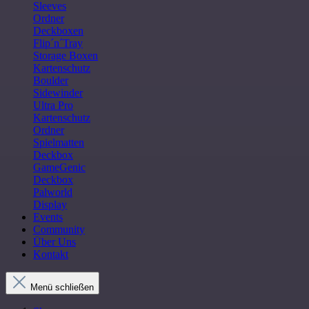
Sleeves
Ordner
Deckboxen
Flip´n´Tray
Storage Boxen
Kartenschutz
Boulder
Sidewinder
Ultra Pro
Kartenschutz
Ordner
Spielmatten
Deckbox
GameGenic
Deckbox
Palworld
Display
Events
Community
Über Uns
Kontakt
Menü schließen