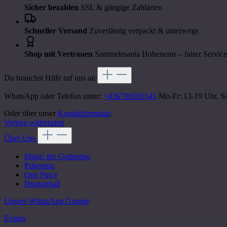
Sicher bezahlen
SSL & gängige Zahlarten
Schneller Versand
Zuverlässig verpackt & unterwegs
Shop mit Vertrauen
Sammelmania Hohenems – fairer Service
Du brauchst Hilfe ruf uns an
WhatsApp oder Telefon unter:
+436706505541
Mo-Fr: 13-19 Uhr, Sa
Oder über unser
Kontaktformular
.
Vertrag widerrufen
Über Uns
Magic the Gathering
Pokemon
One Piece
Dragonball
Unsere WhatsApp Gruppe
Events