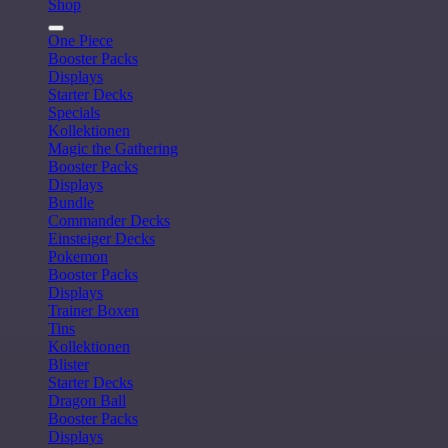
Shop
One Piece
Booster Packs
Displays
Starter Decks
Specials
Kollektionen
Magic the Gathering
Booster Packs
Displays
Bundle
Commander Decks
Einsteiger Decks
Pokemon
Booster Packs
Displays
Trainer Boxen
Tins
Kollektionen
Blister
Starter Decks
Dragon Ball
Booster Packs
Displays