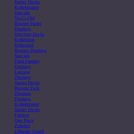
Starter Decks
Kollektionen
Specials
Yu-Gi-Oh!
Booster Packs
Displays
Structure Decks
Kollektion
Riftbound
Booster Displays
Specials
Final Fantasy
Displays
Lorcana
Displays
Starter Decks
Booster Pack
Digimon
Displays
Kollektionen
Starter Decks
Figuren
One Piece
Zubehör
Ultimate Guard