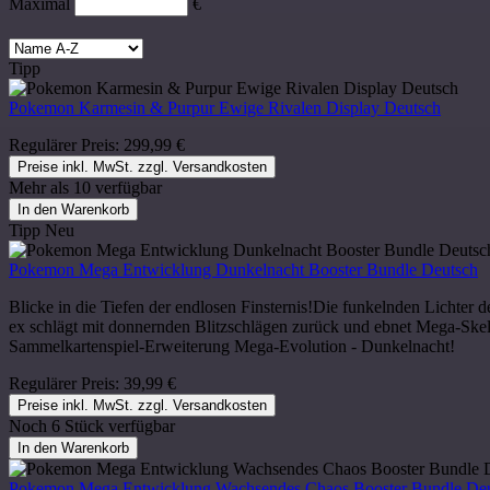
Maximal
€
Tipp
Pokemon Karmesin & Purpur Ewige Rivalen Display Deutsch
Regulärer Preis:
299,99 €
Preise inkl. MwSt. zzgl. Versandkosten
Mehr als 10 verfügbar
In den Warenkorb
Tipp
Neu
Pokemon Mega Entwicklung Dunkelnacht Booster Bundle Deutsch
Blicke in die Tiefen der endlosen Finsternis!Die funkelnden Lichter
ex schlägt mit donnernden Blitzschlägen zurück und ebnet Mega-Ske
Sammelkartenspiel-Erweiterung Mega-Evolution - Dunkelnacht!
Regulärer Preis:
39,99 €
Preise inkl. MwSt. zzgl. Versandkosten
Noch 6 Stück verfügbar
In den Warenkorb
Pokemon Mega Entwicklung Wachsendes Chaos Booster Bundle De