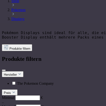
Shop
Pokemon
Displays
Pokémon Displays sind ideal für alle, die ei
Booster Display enthält mehrere Packs eines 
Produkte filtern
Produkte filtern
Hersteller
The Pokemon Company
Preis
Minimal
€
–