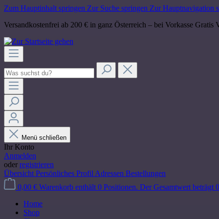
Zum Hauptinhalt springen
Zur Suche springen
Zur Hauptnavigation 
Versandkostenfrei ab 200 € in ganz Österreich – bei Vorkasse
Gratis 
Menü schließen
Ihr Konto
Anmelden
oder
registrieren
Übersicht
Persönliches Profil
Adressen
Bestellungen
0,00 €
Warenkorb enthält 0 Positionen. Der Gesamtwert beträgt 0
Home
Shop