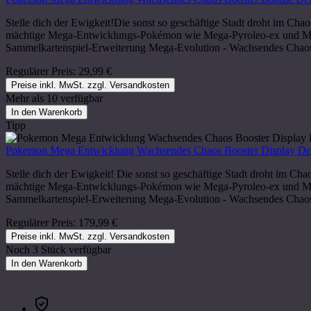
Stelle dich der Ewigkeit!Die sonst so geschäftige Stadt droht im Ch
mächtige Mega-Entwicklungs-Pokémon wie Mega-Pyroleo-ex und Mega
Sammelkartenspiel-Erweiterung Mega-Evolution - Wachsendes Chao
Regulärer Preis:
29,99 €
Preise inkl. MwSt. zzgl. Versandkosten
Mehr als 10 verfügbar
In den Warenkorb
Tipp
Pokemon Mega Entwicklung Wachsendes Chaos Booster Display De
Stelle dich der Ewigkeit! Die sonst so geschäftige Stadt droht im C
mächtige Mega-Entwicklungs-Pokémon wie Mega-Pyroleo-ex und Mega
Sammelkartenspiel-Erweiterung Mega-Evolution - Wachsendes Chao
Regulärer Preis:
179,99 €
Preise inkl. MwSt. zzgl. Versandkosten
Noch 3 Stück verfügbar
In den Warenkorb