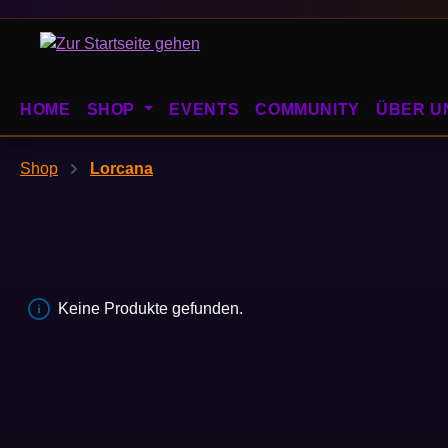
m Hauptinhalt springen
Zur Suche springen
Zur Hauptnavigation springen
HOME
SHOP
EVENTS
COMMUNITY
ÜBER U
Shop
Lorcana
Keine Produkte gefunden.