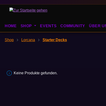
m Hauptinhalt springen
Zur Suche springen
Zur Hauptnavigation springen
HOME
SHOP
EVENTS
COMMUNITY
ÜBER U
Shop
Lorcana
Starter Decks
Keine Produkte gefunden.