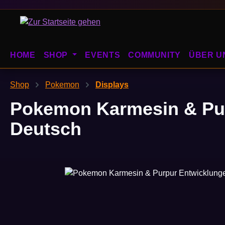
m Hauptinhalt springen
Zur Suche springen
Zur Hauptnavigation springen
HOME
SHOP
EVENTS
COMMUNITY
ÜBER U
Shop
Pokemon
Displays
Pokemon Karmesin & Pur
Deutsch
Bildergalerie überspringen