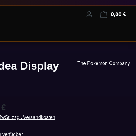
0,00 €
Ware
dea Display
The Pokemon Company
eis:
 €
 MwSt. zzgl. Versandkosten
 verfügbar