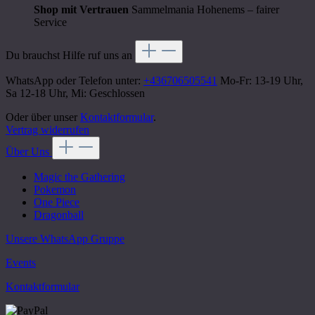
Shop mit Vertrauen
Sammelmania Hohenems – fairer
Service
Du brauchst Hilfe ruf uns an
WhatsApp oder Telefon unter:
+436706505541
Mo-Fr: 13-19 Uhr,
Sa 12-18 Uhr, Mi: Geschlossen
Oder über unser
Kontaktformular
.
Vertrag widerrufen
Über Uns
Magic the Gathering
Pokemon
One Piece
Dragonball
Unsere WhatsApp Gruppe
Events
Kontaktformular