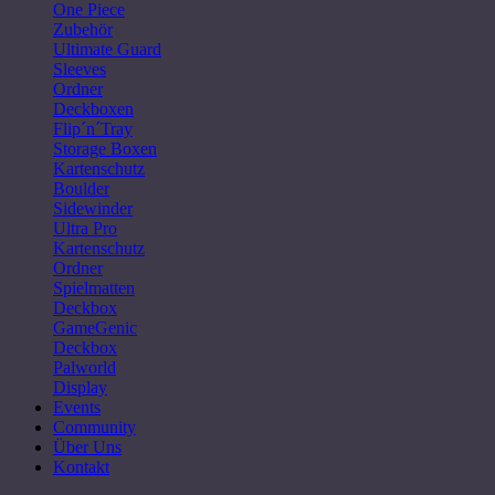
One Piece
Zubehör
Ultimate Guard
Sleeves
Ordner
Deckboxen
Flip´n´Tray
Storage Boxen
Kartenschutz
Boulder
Sidewinder
Ultra Pro
Kartenschutz
Ordner
Spielmatten
Deckbox
GameGenic
Deckbox
Palworld
Display
Events
Community
Über Uns
Kontakt