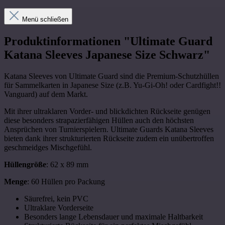
Menü schließen
Produktinformationen "Ultimate Guard
Katana Sleeves Japanese Size Schwarz"
Katana Sleeves von Ultimate Guard sind die Premium-Schutzhüllen
für Sammelkarten in Japanese Size (z.B. Yu-Gi-Oh! oder Cardfight!!
Vanguard) auf dem Markt.
Mit ihrer ultraklaren Vorder- und blickdichten Rückseite genügen
diese besonders strapazierfähigen Hüllen auch den höchsten
Ansprüchen von Turnierspielern. Ultimate Guards Katana Sleeves
bieten dank ihrer strukturierten Rückseite zudem ein unübertroffen
geschmeidges Mischgefühl.
Hüllengröße
: 62 x 89 mm
Menge
: 60 Hüllen pro Packung
Säurefrei, kein PVC
Ultraklare Vorderseite
Besonders lange Lebensdauer und maximale Haltbarkeit