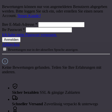
Bewertungen können nur von angemeldeten Benutzern abgegeben
werden. Bitte loggen Sie sich ein, oder erstellen Sie einen neuen
Account.
Neuer Kunde?
Ihre E-Mail-Adresse
*
Ihr Passwort
*
Ich habe mein Passwort vergessen.
Anmelden
Abbrechen
Bewertungen nur in der aktuellen Sprache anzeigen.
Keine Bewertungen gefunden. Teilen Sie Ihre Erfahrungen mit
anderen.
Sicher bezahlen
SSL & gängige Zahlarten
Schneller Versand
Zuverlässig verpackt & unterwegs