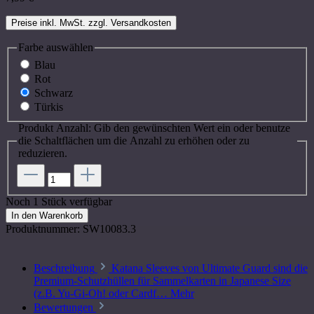
Preise inkl. MwSt. zzgl. Versandkosten
Farbe
auswählen
Blau
Rot
Schwarz
Türkis
Produkt Anzahl: Gib den gewünschten Wert ein oder benutze
die Schaltflächen um die Anzahl zu erhöhen oder zu
reduzieren.
Noch 1 Stück verfügbar
In den Warenkorb
Produktnummer:
SW10083.3
Beschreibung
Katana Sleeves von Ultimate Guard sind die
Premium-Schutzhüllen für Sammelkarten in Japanese Size
(z.B. Yu-Gi-Oh! oder Cardf…
Mehr
Bewertungen