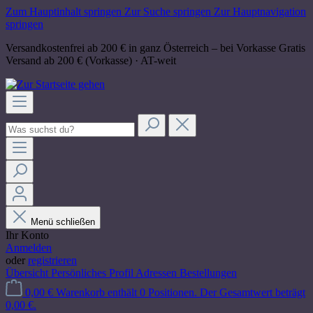
Zum Hauptinhalt springen
Zur Suche springen
Zur Hauptnavigation
springen
Versandkostenfrei ab 200 € in ganz Österreich – bei Vorkasse
Gratis
Versand ab 200 € (Vorkasse) · AT-weit
Menü schließen
Ihr Konto
Anmelden
oder
registrieren
Übersicht
Persönliches Profil
Adressen
Bestellungen
0,00 €
Warenkorb enthält 0 Positionen. Der Gesamtwert beträgt
0,00 €.