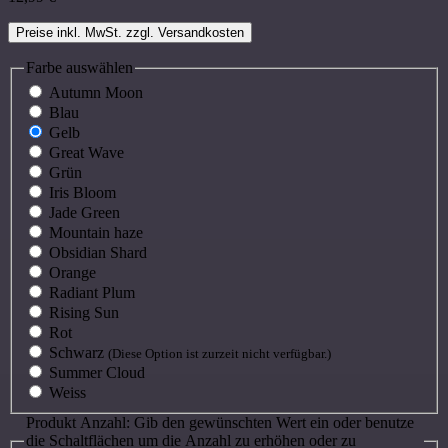
Preise inkl. MwSt. zzgl. Versandkosten
Farbe
auswählen
Autumn Moon
Blau
Gelb
Great Wave
Grün
Iris Bloom
Jade Green
Mountain haze
Obsidian Shard
Orange
Radiant Plum
Rising Sun
Rot
Schwarz
(Diese Option ist zurzeit nicht verfügbar.)
Summer Cloud
Weiss
Produkt Anzahl: Gib den gewünschten Wert ein oder benutze
die Schaltflächen um die Anzahl zu erhöhen oder zu