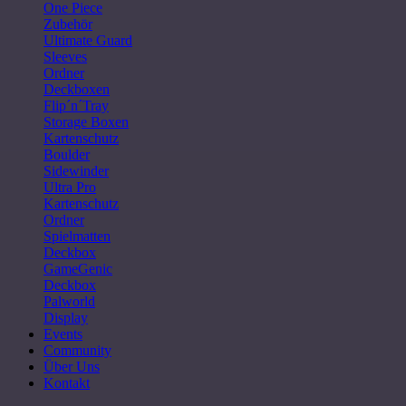
One Piece
Zubehör
Ultimate Guard
Sleeves
Ordner
Deckboxen
Flip´n´Tray
Storage Boxen
Kartenschutz
Boulder
Sidewinder
Ultra Pro
Kartenschutz
Ordner
Spielmatten
Deckbox
GameGenic
Deckbox
Palworld
Display
Events
Community
Über Uns
Kontakt