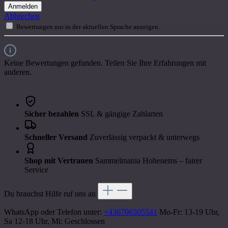
Anmelden
Abbrechen
Bewertungen nur in der aktuellen Sprache anzeigen.
Keine Bewertungen gefunden. Teilen Sie Ihre Erfahrungen mit
anderen.
Sicher bezahlen
SSL & gängige Zahlarten
Schneller Versand
Zuverlässig verpackt & unterwegs
Shop mit Vertrauen
Sammelmania Hohenems – fairer
Service
Du brauchst Hilfe ruf uns an
WhatsApp oder Telefon unter:
+436706505541
Mo-Fr: 13-19 Uhr,
Sa 12-18 Uhr, Mi: Geschlossen