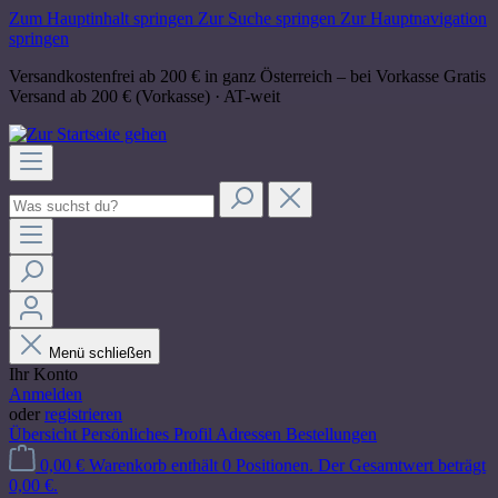
Zum Hauptinhalt springen
Zur Suche springen
Zur Hauptnavigation
springen
Versandkostenfrei ab 200 € in ganz Österreich – bei Vorkasse
Gratis
Versand ab 200 € (Vorkasse) · AT-weit
Menü schließen
Ihr Konto
Anmelden
oder
registrieren
Übersicht
Persönliches Profil
Adressen
Bestellungen
0,00 €
Warenkorb enthält 0 Positionen. Der Gesamtwert beträgt
0,00 €.